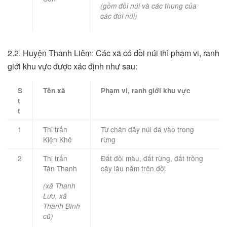
(gồm đồi núi và các thung của
các đồi núi)
2.2. Huyện Thanh Liêm: Các xã có đồi núi thì phạm vi, ranh
giới khu vực được xác định như sau:
S
Tên xã
Phạm vi, ranh giới khu vực
t
t
1
Thị trấn
Từ chân dãy núi đá vào trong
Kiện Khê
rừng
2
Thị trấn
Đất đồi màu, đất rừng, đất trồng
Tân Thanh
cây lâu năm trên đồi
(xã Thanh
Lưu, xã
Thanh Bình
cũ)