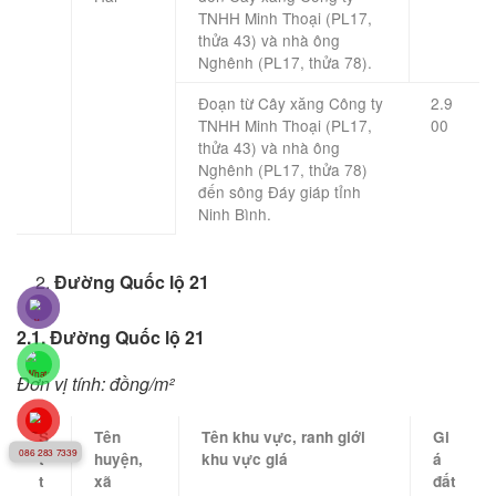
TNHH Minh Thoại (PL17,
thửa 43) và nhà ông
Nghênh (PL17, thửa 78).
Đoạn từ Cây xăng Công ty
2.9
TNHH Minh Thoại (PL17,
00
thửa 43) và nhà ông
Nghênh (PL17, thửa 78)
đến sông Đáy giáp tỉnh
Ninh Bình.
Đường Quốc lộ 21
2.1. Đường Quốc lộ 21
Đơn vị tính: đồng/m²
S
Tên
Tên khu vực, ranh giới
Gi
086 283 7339
t
huyện,
khu vực giá
á
t
xã
đất