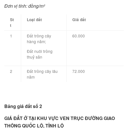
Đơn vị tính: đồng/m²
St
Loại đất
Giá đất
t
1
Đất trồng cây
60.000
hàng năm;
Đất nuôi trồng
thuỷ sản
2
Đất trồng cây lâu
72.000
năm
Bảng giá đất số 2
GIÁ ĐẤT Ở TẠI KHU VỰC VEN TRỤC ĐƯỜNG GIAO
THÔNG QUỐC LỘ, TỈNH LỘ