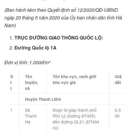
(Ban hành kèm theo Quyết định số 12/2020/QĐ-UBND
ngày 20 tháng 5 năm 2020 của Ủy ban nhân dân tỉnh Hà
Nam)
TRỤC ĐƯỜNG GIAO THÔNG QUỐC LỘ:
Đường Quốc lộ 1A
Đơn vị tính: 1.000đ/m²
S
Tên
Tên khu vực, ranh giới
Giá
t
huyện,
khu vực giá
đất
t
xã
Huyện Thanh Liêm
1
Xã
Đoạn từ giáp thành phố
6.3
Thanh
Phủ Lý (Đường ĐT495)
00
Hà
đến đường QL21 (ĐT494
cũ)