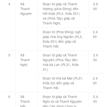
4
Xã
Đoạn từ giáp xã Thanh
2.9
Thanh
Hương (phía Đông) đến
00
Nguyên
hết thửa (PL3, thửa 251)
và (Phía Tây) giáp xã
Thanh Nghị.
Đoạn từ (Phía Đông) ngõ
2.4
giáp nhà ông Ngoãn (PL3,
00
thửa 251) đến giáp xã
Thanh Hải.
5
Xã
Đoạn từ giáp xã Thanh
2.9
Thanh
Nguyên (Phía Tây) đến
00
Nghị
nhà bà Lan (PL31, thửa
21).
Đoạn từ nhà bà Mai (PL31,
2.4
thửa 22) đến giáp xã
00
Thanh Hải.
6
Xã
Đoạn từ giáp xã Thanh
2.4
Thanh
Nghị và xã Thanh Nguyên
00
Hải
đến Cây xăng Công ty