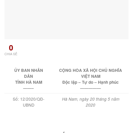
0
CHIA SẺ
ỦY BAN NHÂN
CỘNG HÒA XÃ HỘI CHỦ NGHĨA
DÂN
VIỆT NAM
TỈNH HÀ NAM
Độc lập – Tự do – Hạnh phúc
——–
—————
Số: 12/2020/QĐ-
Hà Nam, ngày 20 tháng 5 năm
UBND
2020