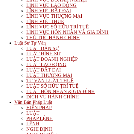
LĨNH VỰC LAO ĐỘNG
LĨNH VỰC ĐẤT ĐAI
LĨNH VỰC THƯƠNG MẠI
LĨNH VỰC THUẾ
LĨNH VỰC SỞ HỮU TRÍ TUỆ
LĨNH VỰC HÔN NHÂN VÀ GIA ĐÌNH
THỦ TỤC HÀNH CHÍNH
Luật Sư Tư Vấn
LUẬT DÂN SỰ
LUẬT HÌNH SỰ
LUẬT DOANH NGHIỆP
LUẬT LAO ĐỘNG
LUẬT ĐẤT ĐAI
LUẬT THƯƠNG MẠI
TƯ VẤN LUẬT THUẾ
LUẬT SỞ HỮU TRÍ TUỆ
LUẬT HÔN NHÂN & GIA ĐÌNH
DỊCH VỤ HÀNH CHÍNH
Văn Bản Pháp Luật
HIẾN PHÁP
LUẬT
PHÁP LỆNH
LỆNH
NGHỊ ĐỊNH