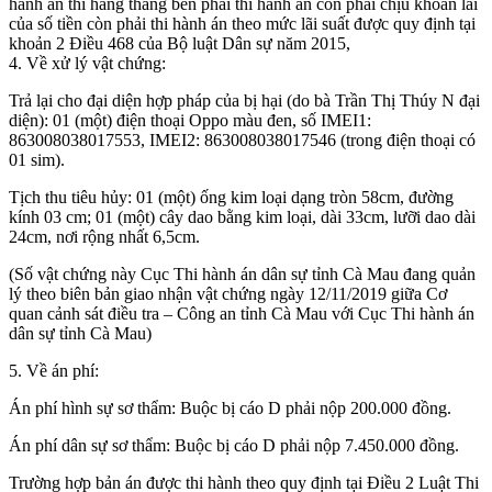
hành án thì hàng tháng bên phải thi hành án còn phải chịu khoản lãi
của số tiền còn phải thi hành án theo mức lãi suất được quy định tại
khoản 2 Điều 468 của Bộ luật Dân sự năm 2015,
4. Về xử lý vật chứng:
Trả lại cho đại diện hợp pháp của bị hại (do bà Trần Thị Thúy N đại
diện): 01 (một) điện thoại Oppo màu đen, số IMEI1:
863008038017553, IMEI2: 863008038017546 (trong điện thoại có
01 sim).
Tịch thu tiêu hủy: 01 (một) ống kim loại dạng tròn 58cm, đường
kính 03 cm; 01 (một) cây dao bằng kim loại, dài 33cm, lưỡi dao dài
24cm, nơi rộng nhất 6,5cm.
(Số vật chứng này Cục Thi hành án dân sự tỉnh Cà Mau đang quản
lý theo biên bản giao nhận vật chứng ngày 12/11/2019 giữa Cơ
quan cảnh sát điều tra – Công an tỉnh Cà Mau với Cục Thi hành án
dân sự tỉnh Cà Mau)
5. Về án phí:
Án phí hình sự sơ thẩm: Buộc bị cáo D phải nộp 200.000 đồng.
Án phí dân sự sơ thẩm: Buộc bị cáo D phải nộp 7.450.000 đồng.
Trường hợp bản án được thi hành theo quy định tại Điều 2 Luật Thi