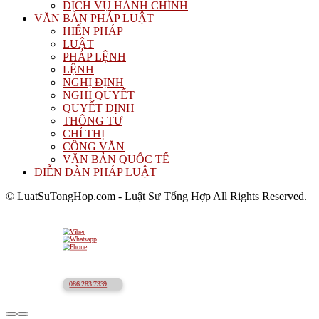
DỊCH VỤ HÀNH CHÍNH
VĂN BẢN PHÁP LUẬT
HIẾN PHÁP
LUẬT
PHÁP LỆNH
LỆNH
NGHỊ ĐỊNH
NGHỊ QUYẾT
QUYẾT ĐỊNH
THÔNG TƯ
CHỈ THỊ
CÔNG VĂN
VĂN BẢN QUỐC TẾ
DIỄN ĐÀN PHÁP LUẬT
© LuatSuTongHop.com - Luật Sư Tổng Hợp All Rights Reserved.
086 283 7339