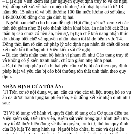
– Đại diện Viện kiểm sát giữ nguyên quyết định truy tố và đề nghị
Hội đồng xét xử: về trách nhiệm hình sự xử phạt bị cáo tù từ 13
năm đến 15 năm tù và bồi thường 100 lần mức lương cơ sở bằng
149.000.000 đồng cho gia đình bị hại.
– Người bào chữa cho bị cáo đề nghị Hội đồng xét xử xem xét các
tình tiết giảm nhẹ: Bị cáo thành khẩn khai báo, ăn năn hối cải; Bản
thân bị cáo chưa có tiền án, tiền sự, bị hạn chế khả năng nhận thức
do không biết chữ và nguyên nhân phạm tội là do bênh vực T4.
Đồng thời làm rõ căn cứ pháp lý xác định nạn nhân đã chết để xem
xét mức bồi thường như Viện kiểm sát đề nghị.
– Bị cáo thừa nhận toàn bộ hành vi phạm tội như Cáo trạng truy tố
và không có ý kiến tranh luận, chỉ xin giảm nhẹ hình phạt.
– Đại diện hợp pháp của bị hại yêu cầu xử lý bị cáo theo quy định
pháp luật và yêu cầu bị cáo bồi thường tốn thất tinh thần theo quy
định.
NHẬN ĐỊNH CỦA TÒA ÁN:
[1] Trên cơ sở nội dung vụ án, căn cứ vào các tài liệu trong hồ sơ vụ
án đã được tranh tụng tại phiên tòa, Hội đồng xét xử nhận định như
sau:
[2] Về tố tụng: về hành vi, quyết định tố tụng của Cơ quan điều tra,
Viện kiểm sát, Điều tra viên, Kiểm sát viên trong quá trình điều tra,
truy tố đã thực hiện đúng về thẩm quyền, trình tự, thủ tục quy định
của Bộ luật Tố tụng hình sự. Người bào chữa, bị cáo và đại diện