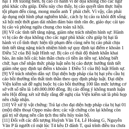
hại T rơi xuống biển, bị cáo có hành vi đe dọa không cho các ngư
phủ khác cứu giúp. Điều này cho thấy, bị cáo quyết tâm thực hiện
tội phạm đến cùng, mong muốn anh T phải chết. Vì vậy, cần phải
áp dụng một hình phạt nghiêm khắc, cách ly bị cáo ra khỏi đời sống
xã hội một thời gian dài nhằm đảm bảo tính răn đe, giáo dục cải tạo
bị cáo và phòng ngừa chung cho toàn xã hội.
[8] Về các tình tiết tăng nặng, giảm nhẹ trách nhiệm hình sự: Hành
vi bị cáo đe dọa không cho các ngư phủ khác cứu giúp bị hại là
hành vi cố tình thực hiện tội phạm đến cùng nên bị cáo phải chịu
tình tiết tăng nặng trách nhiệm hình sự quy định tại điểm e khoản 1
Điều 52 của Bộ luật Hình sự. Bị cáo có thái độ thành khẩn khai
báo, ăn năn hối cải; bản thân chưa có tiền án tiền sự, không biết
chữ, hạn chế nhận thức pháp luật nên bị cáo được hưởng tình tiết
giảm nhẹ quy định tại điểm s khoản 1 Điều 51 của Bộ luật Hình sự.
[9] Về trách nhiệm dân sự: Đại diện hợp pháp của bị hại yêu cầu bị
cáo bồi thường tốn thất tinh thần theo quy định pháp luật. Đại diện
Viện kiểm sát đề nghị buộc bị cáo bồi thường 100 lần mức lương cơ
sở với số tiền là 149.000.000 đồng. Bị cáo đồng ý không tranh luận
nên Hội đồng xét xử thấy rằng đề nghị của Viện kiếm sát là phù họp
nên chấp nhận.
[10] Về xử lý vật chứng: Trả lại cho đại diện hợp pháp của bị hại 01
(một) điện thoại Oppo màu đen; các vật chứng còn lại không còn
giá trị sử dụng nên cần tịch thu tiêu hủy toàn bộ.
[11] Đối với các đối tượng Huỳnh Văn T4, Lê Hoàng G, Nguyễn
Văn P là người có mặt lúc T4 kêu D đánh T, quá trình điều tra chưa