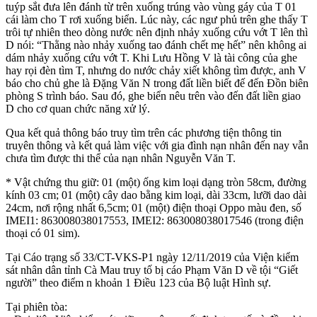
tuýp sắt đưa lên đánh từ trên xuống trúng vào vùng gáy của T 01
cái làm cho T rơi xuống biển. Lúc này, các ngư phủ trên ghe thấy T
trôi tự nhiên theo dòng nước nên định nhảy xuống cứu vớt T lên thì
D nói: “Thằng nào nhảy xuống tao đánh chết mẹ hết” nên không ai
dám nhảy xuống cứu vớt T. Khi Lưu Hồng V là tài công của ghe
hay rọi đèn tìm T, nhưng do nước chảy xiết không tìm được, anh V
báo cho chủ ghe là Đặng Văn N trong đất liền biết đế đến Đồn biên
phòng S trình báo. Sau đó, ghe biển nêu trên vào đến đất liền giao
D cho cơ quan chức năng xử lý.
Qua kết quả thông báo truy tìm trên các phương tiện thông tin
truyên thông và kết quả làm việc với gia đình nạn nhân đến nay vẫn
chưa tìm được thi thể của nạn nhân Nguyễn Văn T.
* Vật chứng thu giữ: 01 (một) ống kim loại dạng tròn 58cm, đường
kính 03 cm; 01 (một) cây dao bằng kim loại, dài 33cm, lưỡi dao dài
24cm, nơi rộng nhất 6,5cm; 01 (một) điện thoại Oppo màu đen, số
IMEI1: 863008038017553, IMEI2: 863008038017546 (trong điện
thoại có 01 sim).
Tại Cáo trạng số 33/CT-VKS-P1 ngày 12/11/2019 của Viện kiểm
sát nhân dân tỉnh Cà Mau truy tố bị cáo Phạm Văn D về tội “Giết
người” theo điểm n khoản 1 Điều 123 của Bộ luật Hình sự.
Tại phiên tòa: