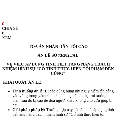
0
CHIA SẺ
0
XEM
TÒA ÁN NHÂN DÂN TỐI CAO
ÁN LỆ SỐ 73/2025/AL
VỀ VIỆC ÁP DỤNG TÌNH TIẾT TĂNG NẶNG TRÁCH
NHIỆM HÌNH SỰ “CỐ TÌNH THỰC HIỆN TỘI PHẠM ĐẾN
CÙNG”
KHÁI QUÁT ÁN LỆ:
Tình huống án lệ:
Bị cáo dùng hung khí nguy hiểm tấn công
vào vùng trọng yếu trên cơ thể bị hại làm bị hại rơi xuống
biển, sau đó bị cáo đe dọa người khác không cho cứu giúp bị
hại.
Giải pháp pháp lý:
Trường hợp này, tòa án phải áp dụng tình
tiết tăng nặng trách nhiệm hình sự “Cố tình thực hiện tội