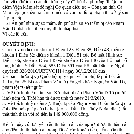
làm việc được do các đối tượng này đã bỏ địa phương đi. Quan
điểm Viện kiểm sát đề nghị Cơ quan điều tra – Công an tỉnh Cà
Mau tiếp tục điều tra làm rõ nếu có vai trò đồng phạm thì xử lý sau
là phù hợp.
[12] Án phí hình sự sơ thấm, án phí dân sự sơ thẩm bị cáo Phạm
Văn D phải chịu theo quy định pháp luật.
Vì các lẽ trên,
QUYẾT ĐỊNH:
Căn cứ vào điểm n khoản 1 Điều 123; Điều 38; Điều 48; điểm e
khoản 1 Điều 52; điểm s khoản 1 Điều 51 của Bộ luật Hình sự;
Điều 106, khoản 2 Điều 135 và khoản 2 Điều 136 của Bộ luật Tố
tụng hình sự; Điều 584, 585 Điều 591 của Bộ luật Dân sự; Nghị
quyết số 326/2016/ƯBTVQH14 ngày 30/12/2016 của
Ủy ban Thường vụ Quốc hội quy định về án phí, lệ phí Tòa án.
1. Tuyên bố: Bị cáo Phạm Văn D (tên gọi khác: Nguyễn Văn D),
phạm tội “Giết người”.
2. Về trách nhiệm hình sự: Xử phạt bị cáo Phạm Văn D 15 (mười
lăm) năm tù. Thời hạn tù được tính từ ngày 21/3/2019.
3. Về trách nhiệm dân sự: Buộc bị cáo Phạm Văn D bồi thường cho
đại diện hợp pháp của bị hại (do bà Trần Thị Thúy N đại diện) tổn
thất tinh thần với số tiền là 149.000.000 đồng.
Kể từ ngày có đơn yêu cầu thi hành án của người được thi hành án
cho đến khi thi hành án xong tất cả các khoản tiền, nếu chậm thi