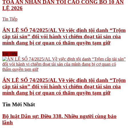
TÒA ÁN NHÂN DÂN TỐI CAO CÔNG BỐ 10 ÁN
LỆ 2026
Tin Tiếp
ÁN LỆ SỐ 74/2025/AL Về việc định tội danh “Trộm
cắp tài sản” đối vói hành vi chiếm đoạt tài sản của
mình đang bị cơ quan có thấm quyền tạm giữ
Tin Tiếp
ÁN LỆ SỐ 74/2025/AL Về việc định tội danh “Trộm
cắp tài sản” đối vói hành vi chiếm đoạt tài sản của
mình đang bị cơ quan có thấm quyền tạm giữ
Tin Mới Nhất
Bộ luật Dân sự: Điều 338. Nhiều người cùng bảo
lãnh