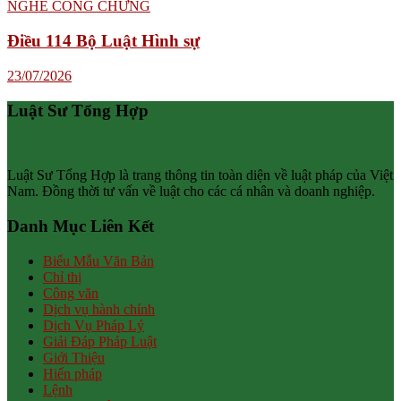
Điều 114 Bộ Luật Hình sự
23/07/2026
Luật Sư Tổng Hợp
Luật Sư Tổng Hợp là trang thông tin toàn diện về luật pháp của Việt
Nam. Đồng thời tư vấn về luật cho các cá nhân và doanh nghiệp.
Danh Mục Liên Kết
Biểu Mẫu Văn Bản
Chỉ thị
Công văn
Dịch vụ hành chính
Dịch Vụ Pháp Lý
Giải Đáp Pháp Luật
Giới Thiệu
Hiến pháp
Lệnh