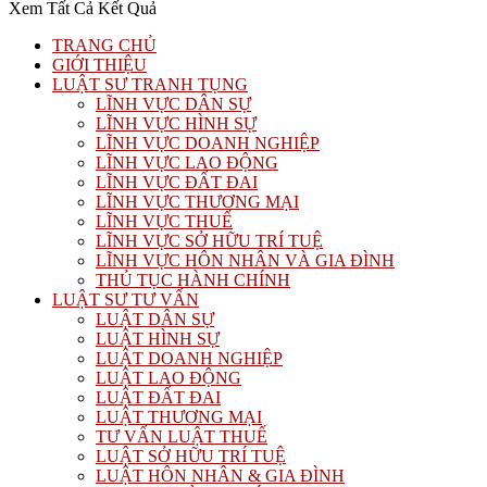
Xem Tất Cả Kết Quả
TRANG CHỦ
GIỚI THIỆU
LUẬT SƯ TRANH TỤNG
LĨNH VỰC DÂN SỰ
LĨNH VỰC HÌNH SỰ
LĨNH VỰC DOANH NGHIỆP
LĨNH VỰC LAO ĐỘNG
LĨNH VỰC ĐẤT ĐAI
LĨNH VỰC THƯƠNG MẠI
LĨNH VỰC THUẾ
LĨNH VỰC SỞ HỮU TRÍ TUỆ
LĨNH VỰC HÔN NHÂN VÀ GIA ĐÌNH
THỦ TỤC HÀNH CHÍNH
LUẬT SƯ TƯ VẤN
LUẬT DÂN SỰ
LUẬT HÌNH SỰ
LUẬT DOANH NGHIỆP
LUẬT LAO ĐỘNG
LUẬT ĐẤT ĐAI
LUẬT THƯƠNG MẠI
TƯ VẤN LUẬT THUẾ
LUẬT SỞ HỮU TRÍ TUỆ
LUẬT HÔN NHÂN & GIA ĐÌNH