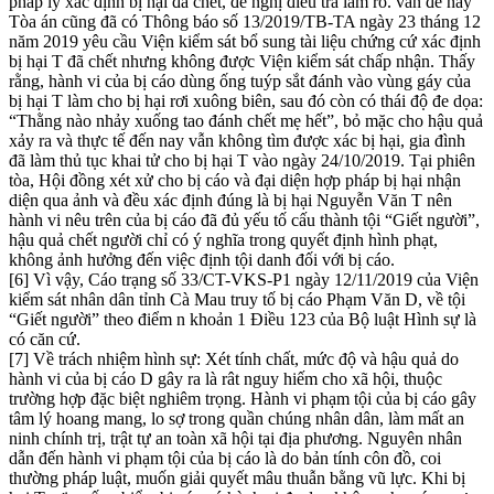
pháp lý xác định bị hại đã chết, đề nghị điều tra làm rõ. vấn đề này
Tòa án cũng đã có Thông báo số 13/2019/TB-TA ngày 23 tháng 12
năm 2019 yêu cầu Viện kiểm sát bổ sung tài liệu chứng cứ xác định
bị hại T đã chết nhưng không được Viện kiểm sát chấp nhận. Thấy
rằng, hành vi của bị cáo dùng ống tuýp sắt đánh vào vùng gáy của
bị hại T làm cho bị hại rơi xuông biên, sau đó còn có thái độ đe dọa:
“Thằng nào nhảy xuống tao đánh chết mẹ hết”, bỏ mặc cho hậu quả
xảy ra và thực tế đến nay vẫn không tìm được xác bị hại, gia đình
đã làm thủ tục khai tử cho bị hại T vào ngày 24/10/2019. Tại phiên
tòa, Hội đồng xét xử cho bị cáo và đại diện hợp pháp bị hại nhận
diện qua ảnh và đều xác định đúng là bị hại Nguyễn Văn T nên
hành vi nêu trên của bị cáo đã đủ yếu tố cấu thành tội “Giết người”,
hậu quả chết người chỉ có ý nghĩa trong quyết định hình phạt,
không ảnh hưởng đến việc định tội danh đối với bị cáo.
[6] Vì vậy, Cáo trạng số 33/CT-VKS-P1 ngày 12/11/2019 của Viện
kiểm sát nhân dân tỉnh Cà Mau truy tố bị cáo Phạm Văn D, về tội
“Giết người” theo điểm n khoản 1 Điều 123 của Bộ luật Hình sự là
có căn cứ.
[7] Về trách nhiệm hình sự: Xét tính chất, mức độ và hậu quả do
hành vi của bị cáo D gây ra là rât nguy hiếm cho xã hội, thuộc
trường hợp đặc biệt nghiêm trọng. Hành vi phạm tội của bị cáo gây
tâm lý hoang mang, lo sợ trong quần chúng nhân dân, làm mất an
ninh chính trị, trật tự an toàn xã hội tại địa phương. Nguyên nhân
dẫn đến hành vi phạm tội của bị cáo là do bản tính côn đồ, coi
thường pháp luật, muốn giải quyết mâu thuẫn bằng vũ lực. Khi bị