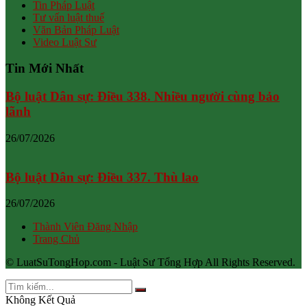
Tin Pháp Luật
Tư vấn luật thuế
Văn Bản Pháp Luật
Video Luật Sư
Tin Mới Nhất
Bộ luật Dân sự: Điều 338. Nhiều người cùng bảo
lãnh
26/07/2026
Bộ luật Dân sự: Điều 337. Thù lao
26/07/2026
Thành Viên Đăng Nhập
Trang Chủ
© LuatSuTongHop.com - Luật Sư Tổng Hợp All Rights Reserved.
Không Kết Quả