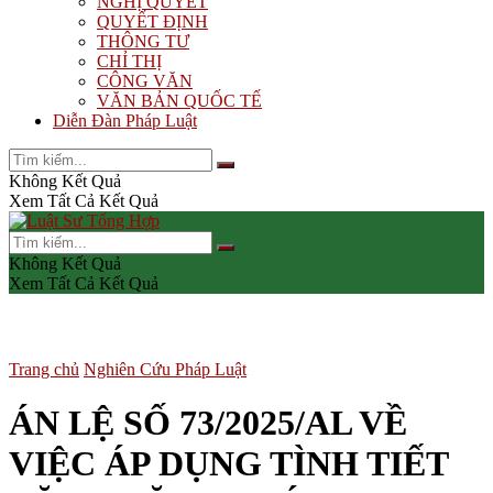
NGHỊ QUYẾT
QUYẾT ĐỊNH
THÔNG TƯ
CHỈ THỊ
CÔNG VĂN
VĂN BẢN QUỐC TẾ
Diễn Đàn Pháp Luật
Không Kết Quả
Xem Tất Cả Kết Quả
Không Kết Quả
Xem Tất Cả Kết Quả
Trang chủ
Nghiên Cứu Pháp Luật
ÁN LỆ SỐ 73/2025/AL VỀ
VIỆC ÁP DỤNG TÌNH TIẾT