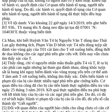
hợp pháp của bị hại, không có người nào có ý kiên hoặc khiếu nại
về hành vi, quyết định của Cơ quan tiến hành tố tụng, người tiến
hành tố tụng. Do đó, các hành vi, quyết định tố tụng của Cơ quan
tiến hành tô tụng, người tiến hành tố tụng đã thực hiện đều họp
pháp.
[3] Về tội danh: Vào khoảng 22 giờ ngày 14/3/2019, trên ghe biển
BT 936.. TS mang tên X đang neo đậu tại tọa độ 07001 ’N-
104030’E thuộc vùng biển tỉnh
Cà Mau, khi biết Huỳnh Văn T4 bị Nguyễn Văn T dùng dao Thái
Lan gây thương tích, Phạm Văn D bênh vực T4 nên dùng tuýp sắt
đánh vào vùng gáy của T01 cái làm cho T rơi xuống biển, đồng thời
đe dọa không cho các ngư phủ trên ghe cứu vớt. Đến nay vẫn chưa
tìm thấy xác của T.
[4] Thấy rằng, chỉ vì nguyên nhân mâu thuẫn giữa T4 và T, lẽ ra bị
cáo phải can ngăn nhưng lại tham gia đánh nhau, dùng khúc tuýp
sắt là hung khí nguy hiểm đánh vào vùng trọng yếu trên cơ thể anh
T làm anh T rơi xuống biển, không tìm thấy xác. Diễn biến hành vi
phạm tội của bị cáo được nhiều ngư phủ trên ghe chứng kiến. Cơ
quan điều tra cũng đã cho bị cáo tiến hành thực nghiệm điều tra vào
ngày 25 tháng 3 năm 2019. Kết quả thực nghiệm điều tra phù hợp
với lời trình bày của bị cáo và các ngư phủ trên ghe. Do đó, có đủ
cơ sở kết luận: Hành vi phạm tội của bị cáo là côn đồ, đủ yếu tố cấu
thành tội “Giết người”.
[5] Đối với quan điểm của người bào chữa cho rằng chưa có căn cứ