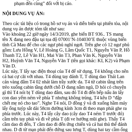
phạm đến cùng” đối với bị cáo.
NỘI DUNG VỤ ÁN:
Theo các tài liệu có trong hồ sơ vụ án và diễn biến tại phiên tòa, nội
dung vụ án được tóm tắt như sau:
Vào khoảng 22 giờ ngày 14/3/2019, ghe biển BT 936.. TS mang
tên X đang neo đậu tại tọa độ 07001’N-104030’E thuộc vùng biển
tỉnh Cà Mau để cho các ngư phủ nghỉ ngơi. Trên ghe có 12 ngư phủ
gồm: Lưu Hồng V, Lê Hoàng G, Lâm Quốc T1, Nguyễn Văn P, Hồ
Thanh T2, Lê Văn H1, Mai Văn T3, Phan Văn K, Nguyễn Văn
H2, Huỳnh Văn T4, Nguyễn Văn T (tên gọi khác: KI, K2) và Phạm
Văn D.
Lúc này, T lấy sạc điện thoại của T4 để sử dụng, T4 không cho nên
cả hai cự cãi với nhau. T4 dùng tay đánh T, T dùng dao Thái Lan
cán vàng đâm T4 02 nhát làm trầy xước da. T4 từ cabin tầng trên
trèo xuống cabin tầng dưới chỗ D đang nằm ngủ, D hỏi có chuyện
gì thì T4 nói bị T dùng dao đâm, sau đó T4 đi đến bếp nấu ăn lấy
con dao yếm ném về phía T nhưng không trúng, T4 kêu D “đập
chết mẹ nó cho tao”. Nghe T4 nói, D đồng ý và đi xuống hầm máy
lấy ống tuýp sắt dài 58cm đường kính 3cm đi theo mạn phải ghe ra
phía trước. Lúc này, T4 lấy cây dao (cây dao T4 ném T trước đó)
cầm trên tay phải và đi về phía T (đi ve hướng mũi ghe). Thấy T4
cầm dao đi đến, T cầm dao đi đến ứng chiến và cả hai thủ thế đánh
nhau. D đi từ mạn phải đến đứng sau lưng T, dùng hai tay cầm ống