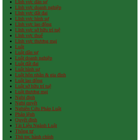
Lĩnh vực dân sự
Lĩnh vực doanh nghiệp
Lĩnh vực đất đai
Lĩnh vực hình sự
Lĩnh vực lao động
Lĩnh vực sở hữu trí tuệ
Lĩnh vực thuế
Lĩnh vực thương mại
Luật
Luật dân sự
Luật doanh nghiệp
Luật đất đai
Luật hình sự
Luật hôn nhân & gia đình
Luật lao động
Luật sở hữu trí tuệ
Luật thương mại
Nghị định
Nghị quyết
Nghiên Cứu Pháp Luật
Pháp lệnh
Quyết định
Tài Liệu Ngành Luật
Thông tư
Thủ tục hành chính