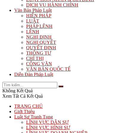
DỊCH VỤ HÀNH CHÍNH
Văn Bản Pháp Luật
HIẾN PHÁP
LUẬT
PHÁP LỆNH
LỆNH
NGHỊ ĐỊNH
NGHỊ QUYẾT
QUYẾT ĐỊNH
THÔNG TƯ
CHỈ THỊ
CÔNG VĂN
VĂN BẢN QUỐC TẾ
Diễn Đàn Pháp Luật
Không Kết Quả
Xem Tất Cả Kết Quả
TRANG CHỦ
Giới Thiệu
Luật Sư Tranh Tụng
LĨNH VỰC DÂN SỰ
LĨNH VỰC HÌNH SỰ
LĨNH VỰC DOANH NGHIỆP