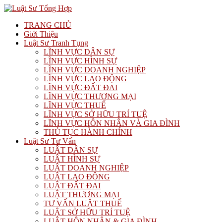
TRANG CHỦ
Giới Thiệu
Luật Sư Tranh Tụng
LĨNH VỰC DÂN SỰ
LĨNH VỰC HÌNH SỰ
LĨNH VỰC DOANH NGHIỆP
LĨNH VỰC LAO ĐỘNG
LĨNH VỰC ĐẤT ĐAI
LĨNH VỰC THƯƠNG MẠI
LĨNH VỰC THUẾ
LĨNH VỰC SỞ HỮU TRÍ TUỆ
LĨNH VỰC HÔN NHÂN VÀ GIA ĐÌNH
THỦ TỤC HÀNH CHÍNH
Luật Sư Tư Vấn
LUẬT DÂN SỰ
LUẬT HÌNH SỰ
LUẬT DOANH NGHIỆP
LUẬT LAO ĐỘNG
LUẬT ĐẤT ĐAI
LUẬT THƯƠNG MẠI
TƯ VẤN LUẬT THUẾ
LUẬT SỞ HỮU TRÍ TUỆ
LUẬT HÔN NHÂN & GIA ĐÌNH