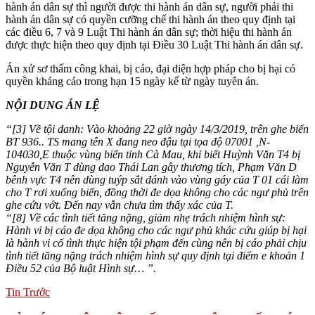
hành án dân sự thì người được thi hành án dân sự, người phải thi
hành án dân sự có quyền cưỡng chế thi hành án theo quy định tại
các điều 6, 7 và 9 Luật Thi hành án dân sự; thời hiệu thi hành án
được thực hiện theo quy định tại Điều 30 Luật Thi hành án dân sự.
Án xử sơ thấm công khai, bị cáo, đại diện hợp pháp cho bị hại có
quyền kháng cáo trong hạn 15 ngày kể từ ngày tuyên án.
NỘI DUNG ÁN LỆ
“[3] Về tội danh: Vào khoảng 22 giờ ngày 14/3/2019, trên ghe biển
BT 936.. TS mang tên X đang neo đậu tại tọa độ 07001 ,N-
104030,E thuộc vùng biển tỉnh Cà Mau, khỉ biết Huỳnh Văn T4 bị
Nguyễn Văn T dùng dao Thái Lan gây thương tích, Phạm Văn D
bênh vực T4 nên dùng tuýp sắt đánh vào vùng gáy của T 01 cái làm
cho T rơi xuống biến, đồng thời đe dọa không cho các ngư phủ trên
ghe cứu vớt. Đến nay vẫn chưa tìm thấy xác của T.
“[8] Về các tình tiết tăng nặng, giảm nhẹ trách nhiệm hình sự:
Hành vỉ bị cáo đe dọa không cho các ngư phủ khác cứu giúp bị hại
là hành vi cố tình thực hiện tội phạm đến cùng nên bị cáo phải chịu
tình tiết tăng nặng trách nhiệm hình sự quy định tại điểm e khoản 1
Điều 52 của Bộ luật Hình sự… ”.
Tin Trước