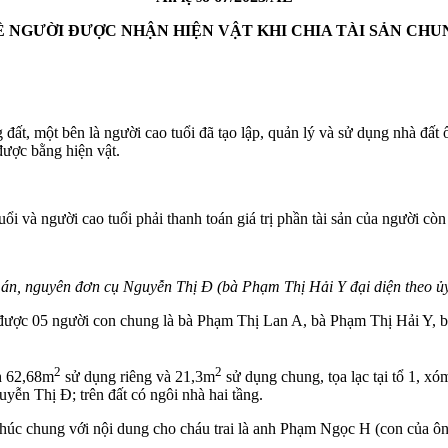
Ề NGƯỜI ĐƯỢC NHẬN HIỆN VẬT KHI CHIA TÀI SẢN CHU
ất, một bên là người cao tuổi đã tạo lập, quản lý và sử dụng nhà đất ổ
được bằng hiện vật.
i và người cao tuổi phải thanh toán giá trị phần tài sản của người còn
ụ án, nguyên đơn cụ Nguyễn Thị Đ (bà Phạm Thị Hải Y đại diện theo ủy
được 05 người con chung là bà Phạm Thị Lan A, bà Phạm Thị Hải Y, 
2
2
ch 62,68m
sử dụng riêng và 21,3m
sử dụng chung, tọa lạc tại tổ 1, x
n Thị Đ; trên đất có ngôi nhà hai tầng.
húc chung với nội dung cho cháu trai là anh Phạm Ngọc H (con của ôn