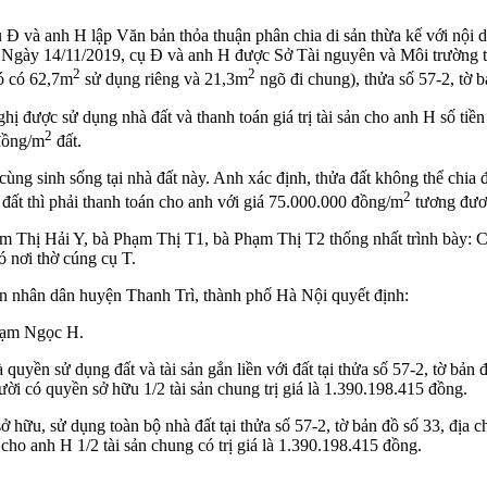
ụ Đ và anh H lập Văn bản thỏa thuận phân chia di sản thừa kế với nộ
đất. Ngày 14/11/2019, cụ Đ và anh H được Sở Tài nguyên và Môi trườn
2
2
ó có 62,7m
sử dụng riêng và 21,3m
ngõ đi chung), thửa số 57-2, tờ 
ghị được sử dụng nhà đất và thanh toán giá trị tài sản cho anh H số ti
2
 đồng/m
đất.
ng sinh sống tại nhà đất này. Anh xác định, thửa đất không thể chia 
2
ất thì phải thanh toán cho anh với giá 75.000.000 đồng/m
tương đươ
m Thị Hải Y, bà Phạm Thị T1, bà Phạm Thị T2 thống nhất trình bày: Các
ó nơi thờ cúng cụ T.
n nhân dân huyện Thanh Trì, thành phố Hà Nội quyết định:
Phạm Ngọc H.
ền sử dụng đất và tài sản gắn liền với đất tại thửa số 57-2, tờ bản đồ
ời có quyền sở hữu 1/2 tài sản chung trị giá là 1.390.198.415 đồng.
hữu, sử dụng toàn bộ nhà đất tại thửa số 57-2, tờ bản đồ số 33, địa ch
cho anh H 1/2 tài sản chung có trị giá là 1.390.198.415 đồng.