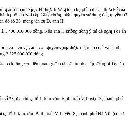
i dung anh Phạm Ngọc H được hưởng toàn bộ phần di sản thừa kế của
g thành phố Hà Nội cấp Giấy chứng nhận quyền sử dụng đất, quyền sở
bản đồ số 33, mang tên cụ Đ, anh H.
ền là 1.400.000.000 đồng. Nếu anh H không đồng ý thì đề nghị Tòa án
đôi theo hiện vật, anh có nguyện vọng được nhận nhà đất và thanh
ng 2.325.000.000 đồng.
 bà không còn liên quan gì đến tài sản tranh chấp, đề nghị Tòa án
 số 33, địa chỉ tại tổ 1, khu xóm B, thị trấn V, huyện X, thành phố
ỉ tại tổ 1, khu xóm B, thị trấn V, huyện X, thành phố Hà Nội (có sơ