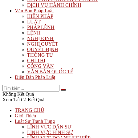
DỊCH VỤ HÀNH CHÍNH
Văn Bản Pháp Luật
HIẾN PHÁP
LUẬT
PHÁP LỆNH
LỆNH
NGHỊ ĐỊNH
NGHỊ QUYẾT
QUYẾT ĐỊNH
THÔNG TƯ
CHỈ THỊ
CÔNG VĂN
VĂN BẢN QUỐC TẾ
Diễn Đàn Pháp Luật
Không Kết Quả
Xem Tất Cả Kết Quả
TRANG CHỦ
Giới Thiệu
Luật Sư Tranh Tụng
LĨNH VỰC DÂN SỰ
LĨNH VỰC HÌNH SỰ
LĨNH VỰC DOANH NGHIỆP