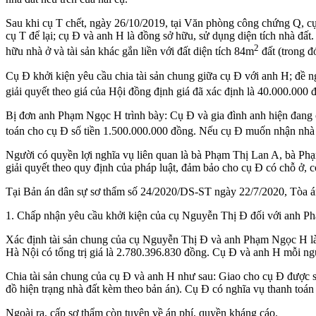
Sau khi cụ T chết, ngày 26/10/2019, tại Văn phòng công chứng Q, c
cụ T để lại; cụ Đ và anh H là đồng sở hữu, sử dụng diện tích nhà 
2
hữu nhà ở và tài sản khác gắn liền với đất diện tích 84m
đất (trong đ
Cụ Đ khởi kiện yêu cầu chia tài sản chung giữa cụ Đ với anh H; đề n
giải quyết theo giá của Hội đồng định giá đã xác định là 40.000.000
Bị đơn anh Phạm Ngọc H trình bày: Cụ Đ và gia đình anh hiện đang cù
toán cho cụ Đ số tiền 1.500.000.000 đồng. Nếu cụ Đ muốn nhận nhà đ
Người có quyền lợi nghĩa vụ liên quan là bà Phạm Thị Lan A, bà Phạ
giải quyết theo quy định của pháp luật, đảm bảo cho cụ Đ có chỗ ở, c
Tại Bản án dân sự sơ thẩm số 24/2020/DS-ST ngày 22/7/2020, Tòa á
1. Chấp nhận yêu cầu khởi kiện của cụ Nguyễn Thị Đ đối với anh 
Xác định tài sản chung của cụ Nguyễn Thị Đ và anh Phạm Ngọc H là quy
Hà Nội có tổng trị giá là 2.780.396.830 đồng. Cụ Đ và anh H mỗi ngư
Chia tài sản chung của cụ Đ và anh H như sau: Giao cho cụ Đ được sở 
đồ hiện trạng nhà đất kèm theo bản án). Cụ Đ có nghĩa vụ thanh toán 
Ngoài ra, cấp sơ thẩm còn tuyên về án phí, quyền kháng cáo.