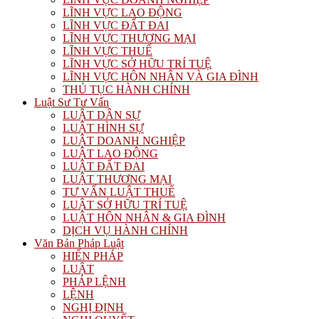
LĨNH VỰC LAO ĐỘNG
LĨNH VỰC ĐẤT ĐAI
LĨNH VỰC THƯƠNG MẠI
LĨNH VỰC THUẾ
LĨNH VỰC SỞ HỮU TRÍ TUỆ
LĨNH VỰC HÔN NHÂN VÀ GIA ĐÌNH
THỦ TỤC HÀNH CHÍNH
Luật Sư Tư Vấn
LUẬT DÂN SỰ
LUẬT HÌNH SỰ
LUẬT DOANH NGHIỆP
LUẬT LAO ĐỘNG
LUẬT ĐẤT ĐAI
LUẬT THƯƠNG MẠI
TƯ VẤN LUẬT THUẾ
LUẬT SỞ HỮU TRÍ TUỆ
LUẬT HÔN NHÂN & GIA ĐÌNH
DỊCH VỤ HÀNH CHÍNH
Văn Bản Pháp Luật
HIẾN PHÁP
LUẬT
PHÁP LỆNH
LỆNH
NGHỊ ĐỊNH