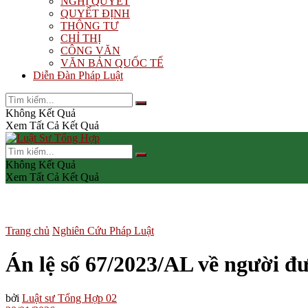
NGHỊ QUYẾT
QUYẾT ĐỊNH
THÔNG TƯ
CHỈ THỊ
CÔNG VĂN
VĂN BẢN QUỐC TẾ
Diễn Đàn Pháp Luật
Không Kết Quả
Xem Tất Cả Kết Quả
Không Kết Quả
Xem Tất Cả Kết Quả
Trang chủ
Nghiên Cứu Pháp Luật
Án lệ số 67/2023/AL về người đư
bởi
Luật sư Tổng Hợp 02