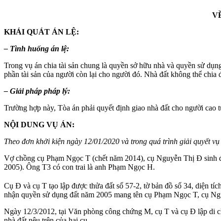
V
KHÁI QUÁT ÁN LỆ:
– Tình huống án lệ:
Trong vụ án chia tài sản chung là quyền sở hữu nhà và quyền sử dụng đ
phần tài sản của người còn lại cho người đó. Nhà đất không thể chia 
– Giải pháp pháp lý:
Trường hợp này, Tòa án phải quyết định giao nhà đất cho người cao tuổ
NỘI DUNG VỤ ÁN:
Theo đơn khởi kiện ngày 12/01/2020 và trong quá trình giải quyết v
Vợ chồng cụ Phạm Ngọc T (chết năm 2014), cụ Nguyễn Thị Đ sinh 
2005). Ông T3 có con trai là anh Phạm Ngọc H.
Cụ Đ và cụ T tạo lập được thửa đất số 57-2, tờ bản đồ số 34, diện tí
nhận quyền sử dụng đất năm 2005 mang tên cụ Phạm Ngọc T, cụ Nguyễ
Ngày 12/3/2012, tại Văn phòng công chứng M, cụ T và cụ Đ lập di c
nhà đất nêu trên của hai cụ.