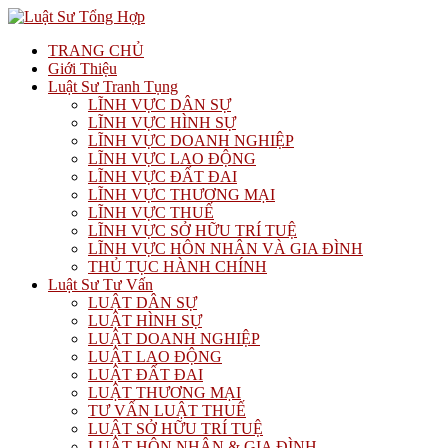
TRANG CHỦ
Giới Thiệu
Luật Sư Tranh Tụng
LĨNH VỰC DÂN SỰ
LĨNH VỰC HÌNH SỰ
LĨNH VỰC DOANH NGHIỆP
LĨNH VỰC LAO ĐỘNG
LĨNH VỰC ĐẤT ĐAI
LĨNH VỰC THƯƠNG MẠI
LĨNH VỰC THUẾ
LĨNH VỰC SỞ HỮU TRÍ TUỆ
LĨNH VỰC HÔN NHÂN VÀ GIA ĐÌNH
THỦ TỤC HÀNH CHÍNH
Luật Sư Tư Vấn
LUẬT DÂN SỰ
LUẬT HÌNH SỰ
LUẬT DOANH NGHIỆP
LUẬT LAO ĐỘNG
LUẬT ĐẤT ĐAI
LUẬT THƯƠNG MẠI
TƯ VẤN LUẬT THUẾ
LUẬT SỞ HỮU TRÍ TUỆ
LUẬT HÔN NHÂN & GIA ĐÌNH