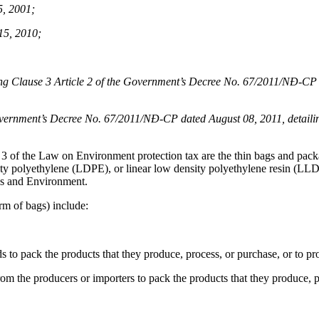
5, 2001;
15, 2010;
Clause 3 Article 2 of the Government’s Decree No. 67/2011/NĐ-CP da
vernment’s Decree No. 67/2011/NĐ-CP dated August 08, 2011, detailing
le 3 of the Law on Environment protection tax are the thin bags and pac
y polyethylene (LDPE), or linear low density polyethylene resin (LLDP
ces and Environment.
rm of bags) include:
to pack the products that they produce, process, or purchase, or to pr
om the producers or importers to pack the products that they produce, p