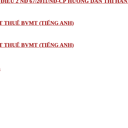
3 ĐIỀU 2 NĐ 67/2011/NĐ-CP HƯỚNG DẪN THI H
T THUẾ BVMT (TIẾNG ANH)
T THUẾ BVMT (TIẾNG ANH)
h