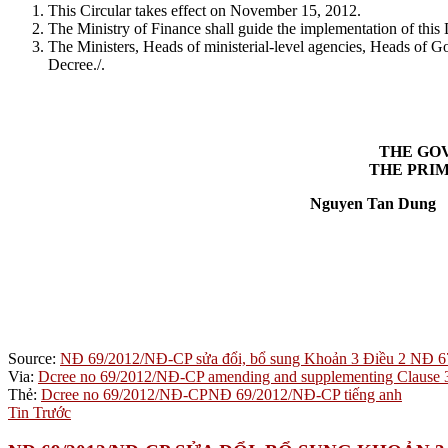
This Circular takes effect on November 15, 2012.
The Ministry of Finance shall guide the implementation of this
The Ministers, Heads of ministerial-level agencies, Heads of Go
Decree./.
THE GO
THE PRIM
Nguyen Tan Dung
Source:
NĐ 69/2012/NĐ-CP sửa đổi, bổ sung Khoản 3 Điều 2 NĐ 6
Via:
Dcree no 69/2012/NĐ-CP amending and supplementing Clause 3
Thẻ:
Dcree no 69/2012/NĐ-CP
NĐ 69/2012/NĐ-CP tiếng anh
Tin Trước