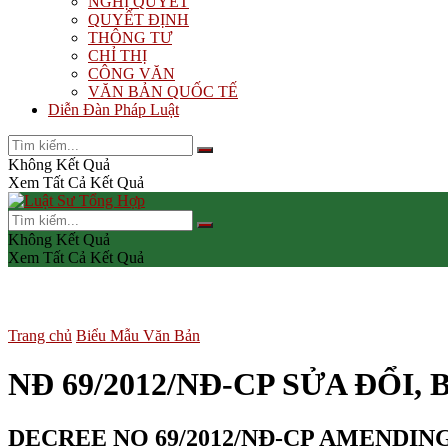
NGHỊ QUYẾT
QUYẾT ĐỊNH
THÔNG TƯ
CHỈ THỊ
CÔNG VĂN
VĂN BẢN QUỐC TẾ
Diễn Đàn Pháp Luật
Không Kết Quả
Xem Tất Cả Kết Quả
Không Kết Quả
Xem Tất Cả Kết Quả
Trang chủ
Biểu Mẫu Văn Bản
NĐ 69/2012/NĐ-CP SỬA ĐỔI,
DECREE NO 69/2012/NĐ-CP AMENDI