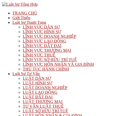
TRANG CHỦ
Giới Thiệu
Luật Sư Tranh Tụng
LĨNH VỰC DÂN SỰ
LĨNH VỰC HÌNH SỰ
LĨNH VỰC DOANH NGHIỆP
LĨNH VỰC LAO ĐỘNG
LĨNH VỰC ĐẤT ĐAI
LĨNH VỰC THƯƠNG MẠI
LĨNH VỰC THUẾ
LĨNH VỰC SỞ HỮU TRÍ TUỆ
LĨNH VỰC HÔN NHÂN VÀ GIA ĐÌNH
THỦ TỤC HÀNH CHÍNH
Luật Sư Tư Vấn
LUẬT DÂN SỰ
LUẬT HÌNH SỰ
LUẬT DOANH NGHIỆP
LUẬT LAO ĐỘNG
LUẬT ĐẤT ĐAI
LUẬT THƯƠNG MẠI
TƯ VẤN LUẬT THUẾ
LUẬT SỞ HỮU TRÍ TUỆ
LUẬT HÔN NHÂN & GIA ĐÌNH