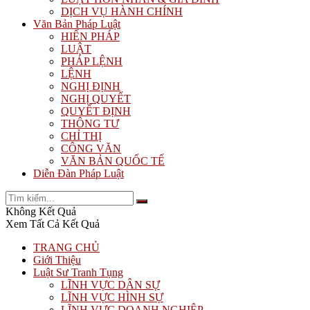
DỊCH VỤ HÀNH CHÍNH
Văn Bản Pháp Luật
HIẾN PHÁP
LUẬT
PHÁP LỆNH
LỆNH
NGHỊ ĐỊNH
NGHỊ QUYẾT
QUYẾT ĐỊNH
THÔNG TƯ
CHỈ THỊ
CÔNG VĂN
VĂN BẢN QUỐC TẾ
Diễn Đàn Pháp Luật
Không Kết Quả
Xem Tất Cả Kết Quả
TRANG CHỦ
Giới Thiệu
Luật Sư Tranh Tụng
LĨNH VỰC DÂN SỰ
LĨNH VỰC HÌNH SỰ
LĨNH VỰC DOANH NGHIỆP