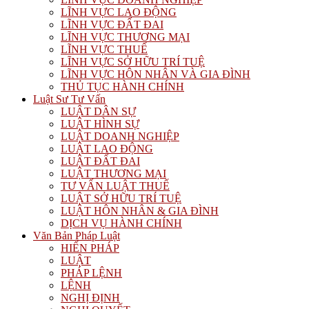
LĨNH VỰC LAO ĐỘNG
LĨNH VỰC ĐẤT ĐAI
LĨNH VỰC THƯƠNG MẠI
LĨNH VỰC THUẾ
LĨNH VỰC SỞ HỮU TRÍ TUỆ
LĨNH VỰC HÔN NHÂN VÀ GIA ĐÌNH
THỦ TỤC HÀNH CHÍNH
Luật Sư Tư Vấn
LUẬT DÂN SỰ
LUẬT HÌNH SỰ
LUẬT DOANH NGHIỆP
LUẬT LAO ĐỘNG
LUẬT ĐẤT ĐAI
LUẬT THƯƠNG MẠI
TƯ VẤN LUẬT THUẾ
LUẬT SỞ HỮU TRÍ TUỆ
LUẬT HÔN NHÂN & GIA ĐÌNH
DỊCH VỤ HÀNH CHÍNH
Văn Bản Pháp Luật
HIẾN PHÁP
LUẬT
PHÁP LỆNH
LỆNH
NGHỊ ĐỊNH